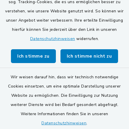
sog. Tracking-Cookies, die es uns ermöglichen besser zu
Gemeinde Schwarzach bei Nabburg
verstehen, wie unsere Website genutzt wird. So können wir
unser Angebot weiter verbessern. Ihre erteilte Einwilligung
Gemeinde Stulln
hierfür können Sie jederzeit über den Link in unseren
Verwaltungsgemeinschaft Schwarzenfeld
Datenschutzhinweisen
widerrufen.
Ich stimme zu
Ich stimme nicht zu
Wir weisen darauf hin, dass wir technisch notwendige
Kontakt
Cookies einsetzen, um eine optimale Darstellung unserer
Website zu ermöglichen. Die Einwilligung zur Nutzung
Barrierefreiheit
weiterer Dienste wird bei Bedarf gesondert abgefragt.
Datenschutz
Weitere Informationen finden Sie in unseren
Datenschutzhinweisen
.
Impressum