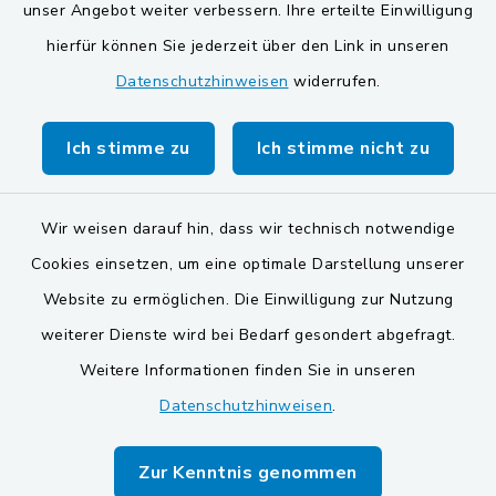
unser Angebot weiter verbessern. Ihre erteilte Einwilligung
Gemeinde Schwarzach bei Nabburg
hierfür können Sie jederzeit über den Link in unseren
Datenschutzhinweisen
widerrufen.
Gemeinde Stulln
Verwaltungsgemeinschaft Schwarzenfeld
Ich stimme zu
Ich stimme nicht zu
Wir weisen darauf hin, dass wir technisch notwendige
Cookies einsetzen, um eine optimale Darstellung unserer
Website zu ermöglichen. Die Einwilligung zur Nutzung
Kontakt
weiterer Dienste wird bei Bedarf gesondert abgefragt.
Weitere Informationen finden Sie in unseren
Barrierefreiheit
Datenschutzhinweisen
.
Datenschutz
Zur Kenntnis genommen
Impressum