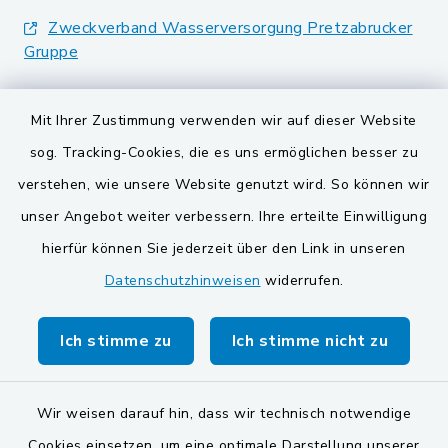
Zweckverband Wasserversorgung Pretzabrucker
Gruppe
Landkreis Schwandorf
Mit Ihrer Zustimmung verwenden wir auf dieser Website
BayernPortal
sog. Tracking-Cookies, die es uns ermöglichen besser zu
verstehen, wie unsere Website genutzt wird. So können wir
VG und Gemeinden
unser Angebot weiter verbessern. Ihre erteilte Einwilligung
Gemeinde Schwarzach bei Nabburg
hierfür können Sie jederzeit über den Link in unseren
Datenschutzhinweisen
widerrufen.
Gemeinde Stulln
Verwaltungsgemeinschaft Schwarzenfeld
Ich stimme zu
Ich stimme nicht zu
Wir weisen darauf hin, dass wir technisch notwendige
Cookies einsetzen, um eine optimale Darstellung unserer