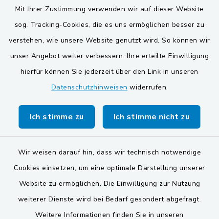
Mit Ihrer Zustimmung verwenden wir auf dieser Website
VG und Gemeinden
sog. Tracking-Cookies, die es uns ermöglichen besser zu
Gemeinde Schwarzach bei Nabburg
verstehen, wie unsere Website genutzt wird. So können wir
unser Angebot weiter verbessern. Ihre erteilte Einwilligung
Gemeinde Stulln
hierfür können Sie jederzeit über den Link in unseren
Verwaltungsgemeinschaft Schwarzenfeld
Datenschutzhinweisen
widerrufen.
Ich stimme zu
Ich stimme nicht zu
Wir weisen darauf hin, dass wir technisch notwendige
Kontakt
Cookies einsetzen, um eine optimale Darstellung unserer
Website zu ermöglichen. Die Einwilligung zur Nutzung
Barrierefreiheit
weiterer Dienste wird bei Bedarf gesondert abgefragt.
Datenschutz
Weitere Informationen finden Sie in unseren