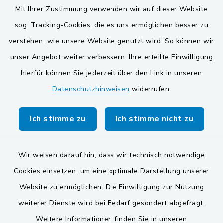
Mit Ihrer Zustimmung verwenden wir auf dieser Website
VG und Gemeinden
sog. Tracking-Cookies, die es uns ermöglichen besser zu
Gemeinde Schwarzach bei Nabburg
verstehen, wie unsere Website genutzt wird. So können wir
unser Angebot weiter verbessern. Ihre erteilte Einwilligung
Gemeinde Stulln
hierfür können Sie jederzeit über den Link in unseren
Verwaltungsgemeinschaft Schwarzenfeld
Datenschutzhinweisen
widerrufen.
Ich stimme zu
Ich stimme nicht zu
Wir weisen darauf hin, dass wir technisch notwendige
Kontakt
Cookies einsetzen, um eine optimale Darstellung unserer
Website zu ermöglichen. Die Einwilligung zur Nutzung
Barrierefreiheit
weiterer Dienste wird bei Bedarf gesondert abgefragt.
Datenschutz
Weitere Informationen finden Sie in unseren