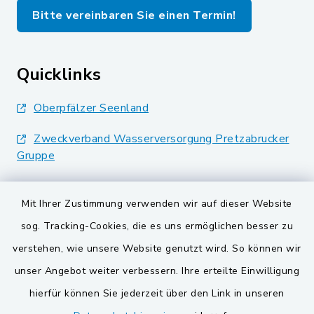
Bitte vereinbaren Sie einen Termin!
Quicklinks
Oberpfälzer Seenland
Zweckverband Wasserversorgung Pretzabrucker
Gruppe
Landkreis Schwandorf
Mit Ihrer Zustimmung verwenden wir auf dieser Website
BayernPortal
sog. Tracking-Cookies, die es uns ermöglichen besser zu
verstehen, wie unsere Website genutzt wird. So können wir
VG und Gemeinden
unser Angebot weiter verbessern. Ihre erteilte Einwilligung
Gemeinde Schwarzach bei Nabburg
hierfür können Sie jederzeit über den Link in unseren