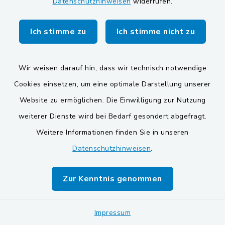
Datenschutzhinweisen
widerrufen.
Gemeinde Stulln
Verwaltungsgemeinschaft Schwarzenfeld
Ich stimme zu
Ich stimme nicht zu
Wir weisen darauf hin, dass wir technisch notwendige
Cookies einsetzen, um eine optimale Darstellung unserer
Website zu ermöglichen. Die Einwilligung zur Nutzung
Kontakt
weiterer Dienste wird bei Bedarf gesondert abgefragt.
Weitere Informationen finden Sie in unseren
Barrierefreiheit
Datenschutzhinweisen
.
Datenschutz
Zur Kenntnis genommen
Impressum
Sitemap
Impressum