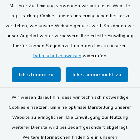
Mit Ihrer Zustimmung verwenden wir auf dieser Website
VG und Gemeinden
sog. Tracking-Cookies, die es uns ermöglichen besser zu
Gemeinde Schwarzach bei Nabburg
verstehen, wie unsere Website genutzt wird. So können wir
unser Angebot weiter verbessern. Ihre erteilte Einwilligung
Gemeinde Stulln
hierfür können Sie jederzeit über den Link in unseren
Verwaltungsgemeinschaft Schwarzenfeld
Datenschutzhinweisen
widerrufen.
Ich stimme zu
Ich stimme nicht zu
Wir weisen darauf hin, dass wir technisch notwendige
Kontakt
Cookies einsetzen, um eine optimale Darstellung unserer
Website zu ermöglichen. Die Einwilligung zur Nutzung
Barrierefreiheit
weiterer Dienste wird bei Bedarf gesondert abgefragt.
Datenschutz
Weitere Informationen finden Sie in unseren