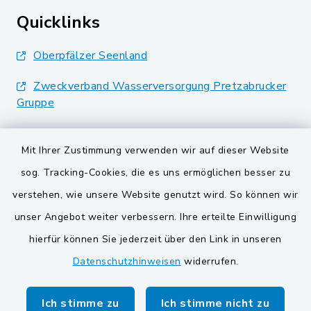
Quicklinks
Oberpfälzer Seenland
Zweckverband Wasserversorgung Pretzabrucker
Gruppe
Landkreis Schwandorf
Mit Ihrer Zustimmung verwenden wir auf dieser Website
BayernPortal
sog. Tracking-Cookies, die es uns ermöglichen besser zu
verstehen, wie unsere Website genutzt wird. So können wir
VG und Gemeinden
unser Angebot weiter verbessern. Ihre erteilte Einwilligung
Gemeinde Schwarzach bei Nabburg
hierfür können Sie jederzeit über den Link in unseren
Datenschutzhinweisen
widerrufen.
Gemeinde Stulln
Verwaltungsgemeinschaft Schwarzenfeld
Ich stimme zu
Ich stimme nicht zu