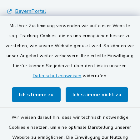
BayernPortal
Mit Ihrer Zustimmung verwenden wir auf dieser Website
VG und Gemeinden
sog. Tracking-Cookies, die es uns ermöglichen besser zu
Gemeinde Schwarzach bei Nabburg
verstehen, wie unsere Website genutzt wird. So können wir
unser Angebot weiter verbessern. Ihre erteilte Einwilligung
Gemeinde Stulln
hierfür können Sie jederzeit über den Link in unseren
Verwaltungsgemeinschaft Schwarzenfeld
Datenschutzhinweisen
widerrufen.
Ich stimme zu
Ich stimme nicht zu
Wir weisen darauf hin, dass wir technisch notwendige
Kontakt
Cookies einsetzen, um eine optimale Darstellung unserer
Website zu ermöglichen. Die Einwilligung zur Nutzung
Barrierefreiheit