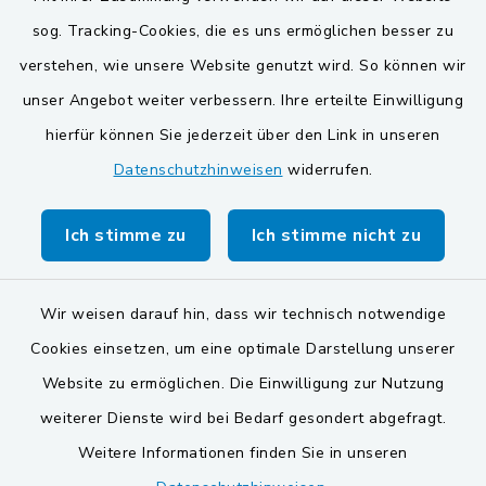
BayernPortal
sog. Tracking-Cookies, die es uns ermöglichen besser zu
verstehen, wie unsere Website genutzt wird. So können wir
VG und Gemeinden
unser Angebot weiter verbessern. Ihre erteilte Einwilligung
Gemeinde Schwarzach bei Nabburg
hierfür können Sie jederzeit über den Link in unseren
Datenschutzhinweisen
widerrufen.
Gemeinde Stulln
Verwaltungsgemeinschaft Schwarzenfeld
Ich stimme zu
Ich stimme nicht zu
Wir weisen darauf hin, dass wir technisch notwendige
Cookies einsetzen, um eine optimale Darstellung unserer
Website zu ermöglichen. Die Einwilligung zur Nutzung
Kontakt
weiterer Dienste wird bei Bedarf gesondert abgefragt.
Weitere Informationen finden Sie in unseren
Barrierefreiheit