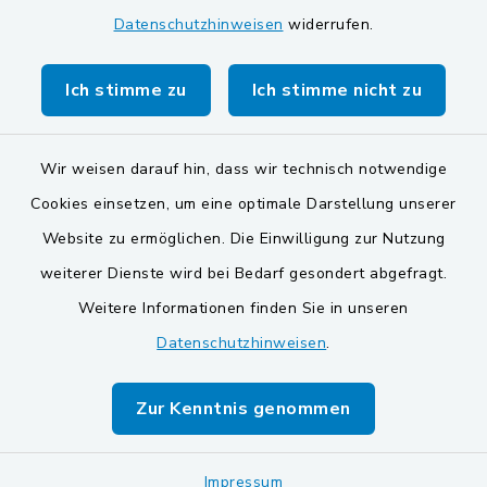
Datenschutzhinweisen
widerrufen.
Gemeinde Stulln
Verwaltungsgemeinschaft Schwarzenfeld
Ich stimme zu
Ich stimme nicht zu
Wir weisen darauf hin, dass wir technisch notwendige
Cookies einsetzen, um eine optimale Darstellung unserer
Website zu ermöglichen. Die Einwilligung zur Nutzung
Kontakt
weiterer Dienste wird bei Bedarf gesondert abgefragt.
Weitere Informationen finden Sie in unseren
Barrierefreiheit
Datenschutzhinweisen
.
Datenschutz
Zur Kenntnis genommen
Impressum
Sitemap
Impressum