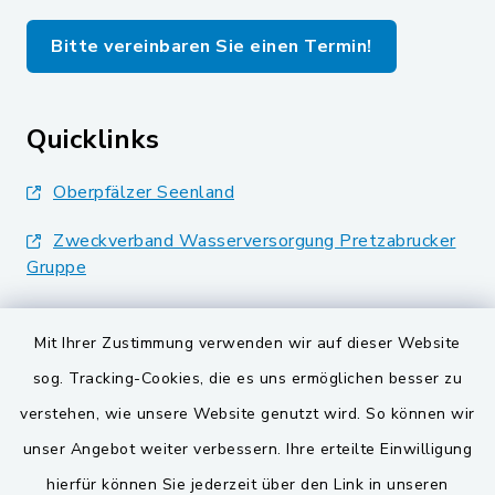
Bitte vereinbaren Sie einen Termin!
Quicklinks
Oberpfälzer Seenland
Zweckverband Wasserversorgung Pretzabrucker
Gruppe
Landkreis Schwandorf
Mit Ihrer Zustimmung verwenden wir auf dieser Website
BayernPortal
sog. Tracking-Cookies, die es uns ermöglichen besser zu
verstehen, wie unsere Website genutzt wird. So können wir
VG und Gemeinden
unser Angebot weiter verbessern. Ihre erteilte Einwilligung
Gemeinde Schwarzach bei Nabburg
hierfür können Sie jederzeit über den Link in unseren