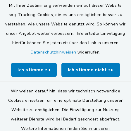
Mit Ihrer Zustimmung verwenden wir auf dieser Website
VG und Gemeinden
sog. Tracking-Cookies, die es uns ermöglichen besser zu
Gemeinde Schwarzach bei Nabburg
verstehen, wie unsere Website genutzt wird. So können wir
unser Angebot weiter verbessern. Ihre erteilte Einwilligung
Gemeinde Stulln
hierfür können Sie jederzeit über den Link in unseren
Verwaltungsgemeinschaft Schwarzenfeld
Datenschutzhinweisen
widerrufen.
Ich stimme zu
Ich stimme nicht zu
Wir weisen darauf hin, dass wir technisch notwendige
Kontakt
Cookies einsetzen, um eine optimale Darstellung unserer
Website zu ermöglichen. Die Einwilligung zur Nutzung
Barrierefreiheit
weiterer Dienste wird bei Bedarf gesondert abgefragt.
Datenschutz
Weitere Informationen finden Sie in unseren