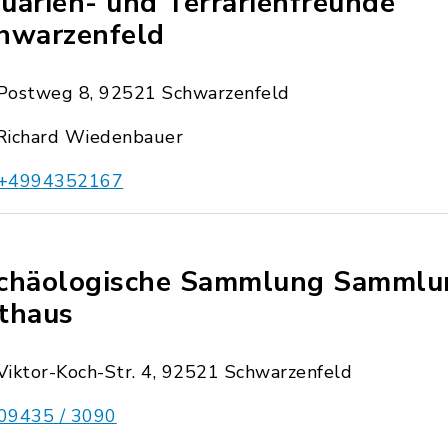
uarien- und Terrarienfreunde
hwarzenfeld
Postweg 8, 92521 Schwarzenfeld
Richard Wiedenbauer
+4994352167
chäologische Sammlung Sammlu
thaus
Viktor-Koch-Str. 4, 92521 Schwarzenfeld
09435 / 3090