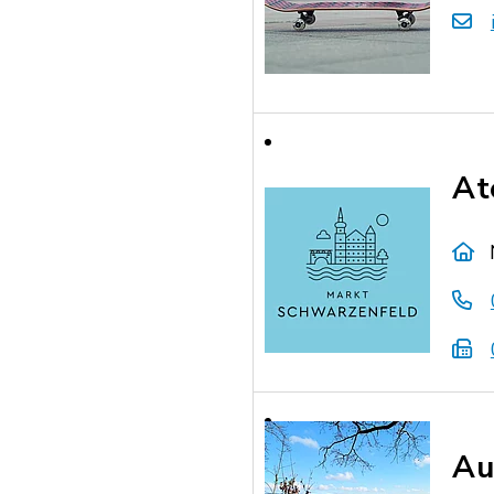
At
Au