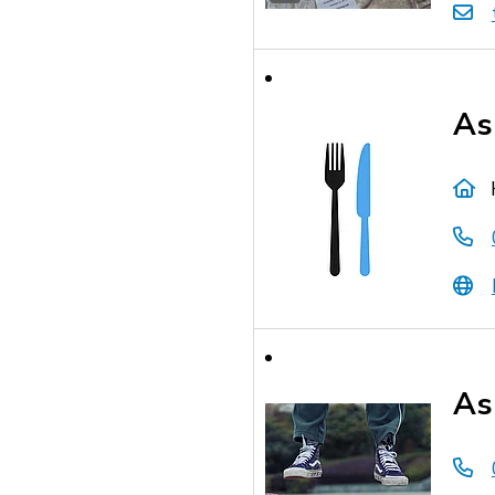
As
As