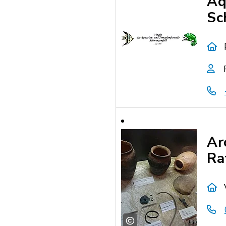
Aq
Sc
Ar
Ra