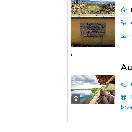
Au
bru