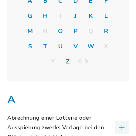
A
B
C
D
E
F
G
H
I
J
K
L
M
N
O
P
Q
R
S
T
U
V
W
X
Y
Z
0-9
A
Abrechnung einer Lotterie oder
Ausspielung zwecks Vorlage bei den