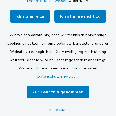
Datenschutzhinweisen
widerrufen.
Verfahren)
Ich stimme zu
Ich stimme nicht zu
Verlusterklärung eines Dokumentes
(Online-Verfahren)
Wir weisen darauf hin, dass wir technisch notwendige
Versiegelungsflächen;
Cookies einsetzen, um eine optimale Darstellung unserer
Erfassungsbogen (Formular)
Website zu ermöglichen. Die Einwilligung zur Nutzung
weiterer Dienste wird bei Bedarf gesondert abgefragt.
Vollmacht zur Abholung des neuen
Weitere Informationen finden Sie in unseren
Personalausweises
Datenschutzhinweisen
.
Vollmacht zur Abholung des
Zur Kenntnis genommen
Reisepasses
Vollmacht zur Abholung eines
Impressum