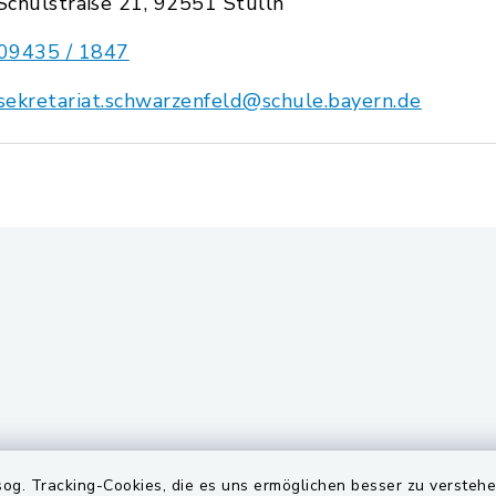
Schulstraße 21, 92551 Stulln
09435 / 1847
sekretariat.schwarzenfeld@schule.bayern.de
gszeiten
Quicklinks
og. Tracking-Cookies, die es uns ermöglichen besser zu versteh