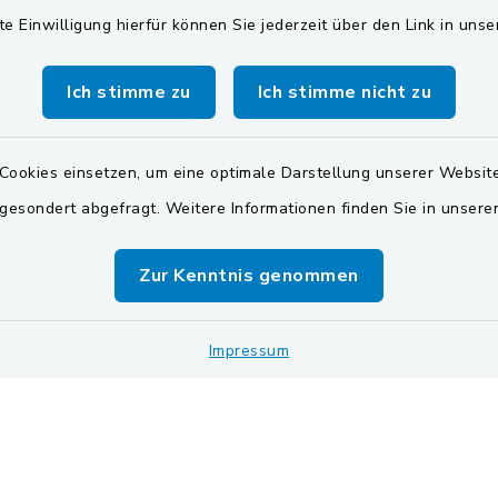
te Einwilligung hierfür können Sie jederzeit über den Link in uns
Freitag:
Oberpfälzer Seenland
00 Uhr
Zweckverband Wasserv
Ich stimme zu
Ich stimme nicht zu
Pretzabrucker Gruppe
Dienstag zusätzlich:
00 Uhr
Landkreis Schwandorf
Cookies einsetzen, um eine optimale Darstellung unserer Website
 gesondert abgefragt. Weitere Informationen finden Sie in unser
BayernPortal
zusätzlich:
00 Uhr
Zur Kenntnis genommen
vereinbaren Sie einen
Termin!
Impressum