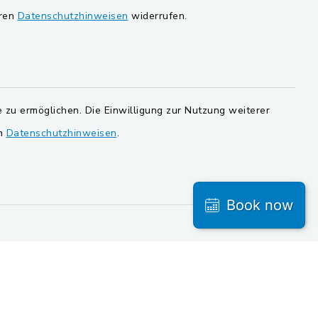
eren
Datenschutzhinweisen
widerrufen.
Gemeinde Schwarzach bei Nabburg
ersorgung
Gemeinde Stulln
Verwaltungsgemeinschaft
Schwarzenfeld
 zu ermöglichen. Die Einwilligung zur Nutzung weiterer
en
Datenschutzhinweisen
.
Book now