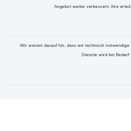
Angebot weiter verbessern. Ihre erteil
Montag bis 
Viktor-Koch-Str. 4
92521 Schwarzenfeld
08:00-12:
09435 309-0
Montag und 
09435 309-227
14:00-16:
Wir weisen darauf hin, dass wir technisch notwendige 
info@schwarzenfeld.de
Dienste wird bei Bedarf
Donnerstag 
14:00-17:
facebook
instagram
whatsapp
youtube
Bitte 