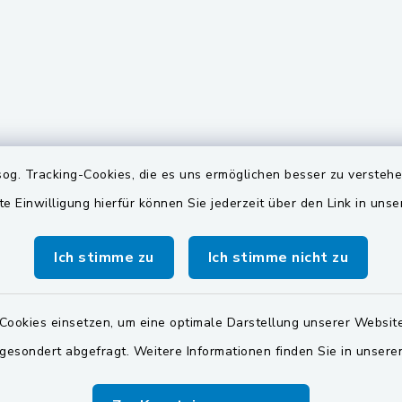
gszeiten
Quicklinks
og. Tracking-Cookies, die es uns ermöglichen besser zu versteh
te Einwilligung hierfür können Sie jederzeit über den Link in uns
Freitag:
Oberpfälzer Seenland
00 Uhr
Zweckverband Wasserv
Ich stimme zu
Ich stimme nicht zu
Pretzabrucker Gruppe
Dienstag zusätzlich:
00 Uhr
Landkreis Schwandorf
Cookies einsetzen, um eine optimale Darstellung unserer Website
BayernPortal
 gesondert abgefragt. Weitere Informationen finden Sie in unser
zusätzlich:
00 Uhr