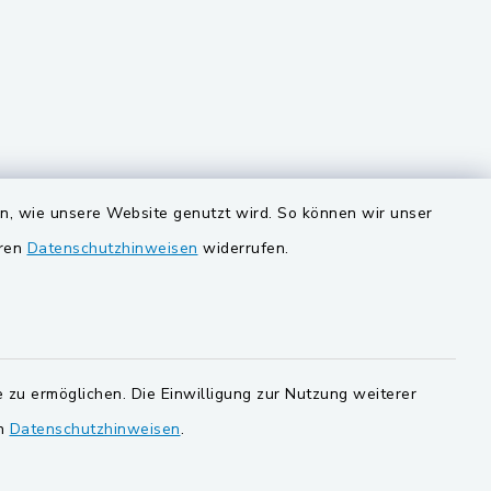
VG und Gemeinden
en, wie unsere Website genutzt wird. So können wir unser
eren
Datenschutzhinweisen
widerrufen.
Gemeinde Schwarzach bei Nabburg
ersorgung
Gemeinde Stulln
Verwaltungsgemeinschaft
Schwarzenfeld
 zu ermöglichen. Die Einwilligung zur Nutzung weiterer
en
Datenschutzhinweisen
.