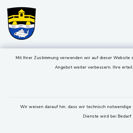
Markt Schwarzenfeld
Öffnun
Mit Ihrer Zustimmung verwenden wir auf dieser Website s
Angebot weiter verbessern. Ihre erteil
Montag bis 
Viktor-Koch-Str. 4
92521 Schwarzenfeld
08:00-12:
09435 309-0
Montag und 
09435 309-227
14:00-16:
Wir weisen darauf hin, dass wir technisch notwendige 
info@schwarzenfeld.de
Dienste wird bei Bedarf
Donnerstag 
14:00-17:
facebook
instagram
whatsapp
youtube