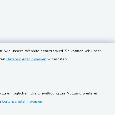
VG und Gemeinden
en, wie unsere Website genutzt wird. So können wir unser
eren
Datenschutzhinweisen
widerrufen.
Gemeinde Schwarzach bei Nabburg
ersorgung
Gemeinde Stulln
Verwaltungsgemeinschaft
Schwarzenfeld
 zu ermöglichen. Die Einwilligung zur Nutzung weiterer
en
Datenschutzhinweisen
.