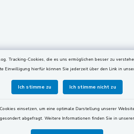
gszeiten
Quicklinks
og. Tracking-Cookies, die es uns ermöglichen besser zu versteh
te Einwilligung hierfür können Sie jederzeit über den Link in uns
Freitag:
Oberpfälzer Seenland
00 Uhr
Zweckverband Wasserv
Ich stimme zu
Ich stimme nicht zu
Pretzabrucker Gruppe
Dienstag zusätzlich:
00 Uhr
Landkreis Schwandorf
Cookies einsetzen, um eine optimale Darstellung unserer Website
 gesondert abgefragt. Weitere Informationen finden Sie in unser
BayernPortal
zusätzlich:
00 Uhr