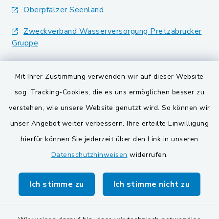
Oberpfälzer Seenland
Zweckverband Wasserversorgung Pretzabrucker
Gruppe
Landkreis Schwandorf
Mit Ihrer Zustimmung verwenden wir auf dieser Website
BayernPortal
sog. Tracking-Cookies, die es uns ermöglichen besser zu
verstehen, wie unsere Website genutzt wird. So können wir
VG und Gemeinden
unser Angebot weiter verbessern. Ihre erteilte Einwilligung
Gemeinde Schwarzach bei Nabburg
hierfür können Sie jederzeit über den Link in unseren
Datenschutzhinweisen
widerrufen.
Gemeinde Stulln
Verwaltungsgemeinschaft Schwarzenfeld
Ich stimme zu
Ich stimme nicht zu