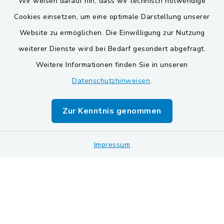
Wir weisen darauf hin, dass wir technisch notwendige
Cookies einsetzen, um eine optimale Darstellung unserer
Website zu ermöglichen. Die Einwilligung zur Nutzung
Kontakt
weiterer Dienste wird bei Bedarf gesondert abgefragt.
Weitere Informationen finden Sie in unseren
Barrierefreiheit
Datenschutzhinweisen
.
Datenschutz
Zur Kenntnis genommen
Impressum
Sitemap
Impressum
Cookie-Einstellungen