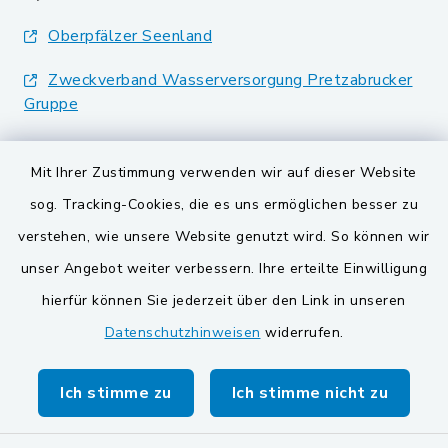
Oberpfälzer Seenland
Zweckverband Wasserversorgung Pretzabrucker
Gruppe
Landkreis Schwandorf
Mit Ihrer Zustimmung verwenden wir auf dieser Website
BayernPortal
sog. Tracking-Cookies, die es uns ermöglichen besser zu
verstehen, wie unsere Website genutzt wird. So können wir
VG und Gemeinden
unser Angebot weiter verbessern. Ihre erteilte Einwilligung
Gemeinde Schwarzach bei Nabburg
hierfür können Sie jederzeit über den Link in unseren
Datenschutzhinweisen
widerrufen.
Gemeinde Stulln
Verwaltungsgemeinschaft Schwarzenfeld
Ich stimme zu
Ich stimme nicht zu