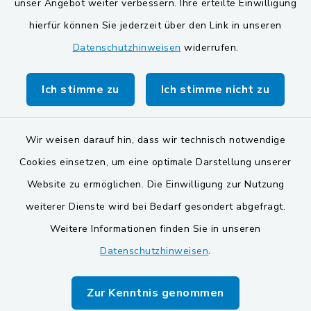
unser Angebot weiter verbessern. Ihre erteilte Einwilligung
Gemeinde Schwarzach bei Nabburg
hierfür können Sie jederzeit über den Link in unseren
Datenschutzhinweisen
widerrufen.
Gemeinde Stulln
Verwaltungsgemeinschaft Schwarzenfeld
Ich stimme zu
Ich stimme nicht zu
Wir weisen darauf hin, dass wir technisch notwendige
Cookies einsetzen, um eine optimale Darstellung unserer
Website zu ermöglichen. Die Einwilligung zur Nutzung
Kontakt
weiterer Dienste wird bei Bedarf gesondert abgefragt.
Weitere Informationen finden Sie in unseren
Barrierefreiheit
Datenschutzhinweisen
.
Datenschutz
Zur Kenntnis genommen
Impressum