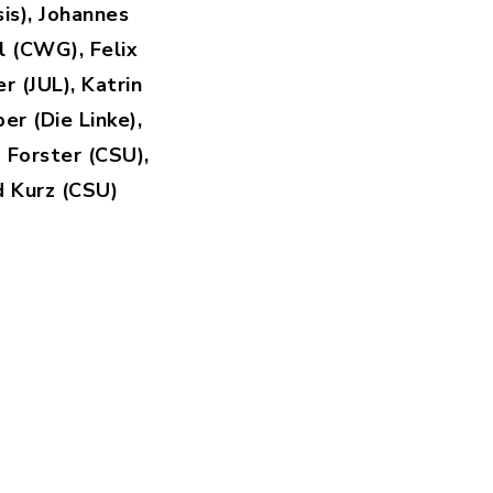
sis), Johannes
l (CWG), Felix
 (JUL), Katrin
er (Die Linke),
 Forster (CSU),
d Kurz (CSU)