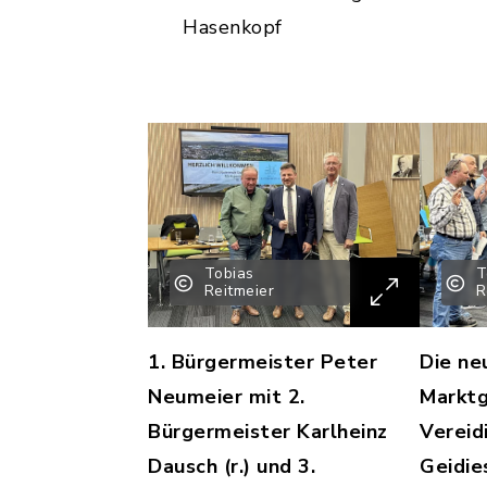
Hasenkopf
Tobias
T
Reitmeier
R
1. Bürgermeister Peter
Die ne
Neumeier mit 2.
Marktg
Bürgermeister Karlheinz
Vereidi
Dausch (r.) und 3.
Geidie