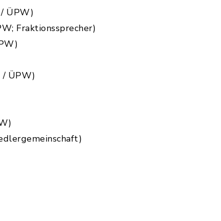
r / ÜPW)
PW; Fraktionssprecher)
ÜPW)
r / ÜPW)
PW)
edlergemeinschaft)