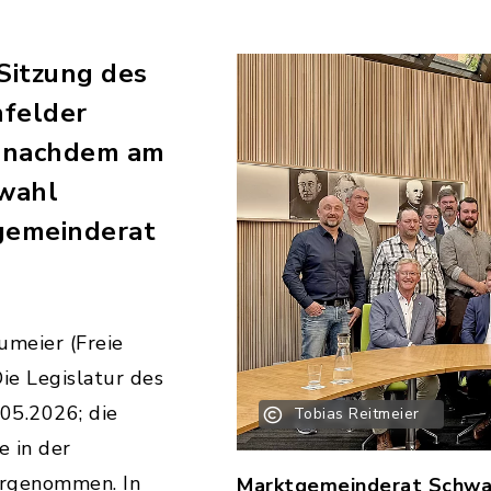
 Sitzung des
felder
, nachdem am
lwahl
gemeinderat
meier (Freie
ie Legislatur des
.05.2026; die
Tobias Reitmeier
e in der
orgenommen. In
Marktgemeinderat Schwar