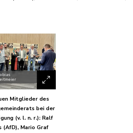
obias
eitmeier
uen Mitglieder des
emeinderats bei der
gung (v. l. n. r.): Ralf
s (AfD), Mario Graf