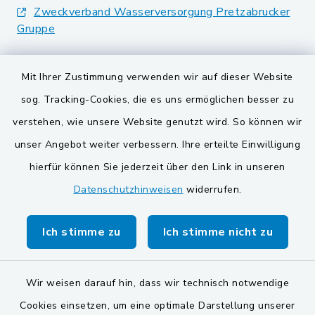
Zweckverband Wasserversorgung Pretzabrucker
Gruppe
Landkreis Schwandorf
Mit Ihrer Zustimmung verwenden wir auf dieser Website
BayernPortal
sog. Tracking-Cookies, die es uns ermöglichen besser zu
verstehen, wie unsere Website genutzt wird. So können wir
VG und Gemeinden
unser Angebot weiter verbessern. Ihre erteilte Einwilligung
Gemeinde Schwarzach bei Nabburg
hierfür können Sie jederzeit über den Link in unseren
Datenschutzhinweisen
widerrufen.
Gemeinde Stulln
Verwaltungsgemeinschaft Schwarzenfeld
Ich stimme zu
Ich stimme nicht zu
Wir weisen darauf hin, dass wir technisch notwendige
Cookies einsetzen, um eine optimale Darstellung unserer