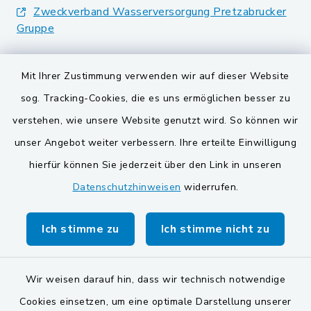
Zweckverband Wasserversorgung Pretzabrucker
Gruppe
Landkreis Schwandorf
Mit Ihrer Zustimmung verwenden wir auf dieser Website
BayernPortal
sog. Tracking-Cookies, die es uns ermöglichen besser zu
verstehen, wie unsere Website genutzt wird. So können wir
VG und Gemeinden
unser Angebot weiter verbessern. Ihre erteilte Einwilligung
Gemeinde Schwarzach bei Nabburg
hierfür können Sie jederzeit über den Link in unseren
Datenschutzhinweisen
widerrufen.
Gemeinde Stulln
Verwaltungsgemeinschaft Schwarzenfeld
Ich stimme zu
Ich stimme nicht zu
Wir weisen darauf hin, dass wir technisch notwendige
Cookies einsetzen, um eine optimale Darstellung unserer