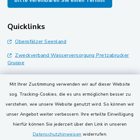
Bitte vereinbaren Sie einen Termin!
Quicklinks
Oberpfälzer Seenland
Zweckverband Wasserversorgung Pretzabrucker
Gruppe
Landkreis Schwandorf
Mit Ihrer Zustimmung verwenden wir auf dieser Website
BayernPortal
sog. Tracking-Cookies, die es uns ermöglichen besser zu
verstehen, wie unsere Website genutzt wird. So können wir
VG und Gemeinden
unser Angebot weiter verbessern. Ihre erteilte Einwilligung
Gemeinde Schwarzach bei Nabburg
hierfür können Sie jederzeit über den Link in unseren
Datenschutzhinweisen
widerrufen.
Gemeinde Stulln