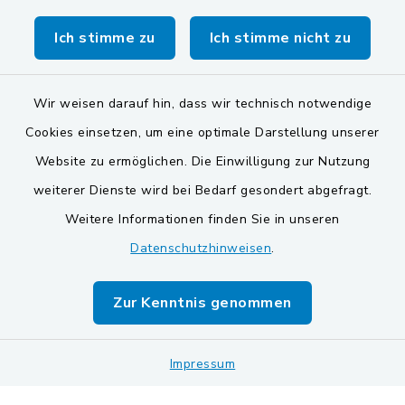
Verwaltungsgemeinschaft Schwarzenfeld
Ich stimme zu
Ich stimme nicht zu
Wir weisen darauf hin, dass wir technisch notwendige
Cookies einsetzen, um eine optimale Darstellung unserer
Website zu ermöglichen. Die Einwilligung zur Nutzung
Kontakt
weiterer Dienste wird bei Bedarf gesondert abgefragt.
Weitere Informationen finden Sie in unseren
Barrierefreiheit
Datenschutzhinweisen
.
Datenschutz
Zur Kenntnis genommen
Impressum
Sitemap
Impressum