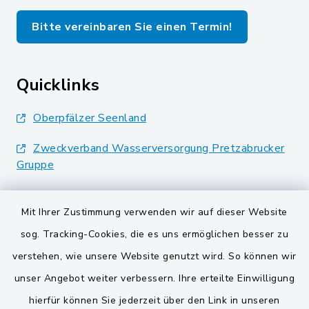
Bitte vereinbaren Sie einen Termin!
Quicklinks
Oberpfälzer Seenland
Zweckverband Wasserversorgung Pretzabrucker
Gruppe
Landkreis Schwandorf
Mit Ihrer Zustimmung verwenden wir auf dieser Website
BayernPortal
sog. Tracking-Cookies, die es uns ermöglichen besser zu
verstehen, wie unsere Website genutzt wird. So können wir
VG und Gemeinden
unser Angebot weiter verbessern. Ihre erteilte Einwilligung
Gemeinde Schwarzach bei Nabburg
hierfür können Sie jederzeit über den Link in unseren