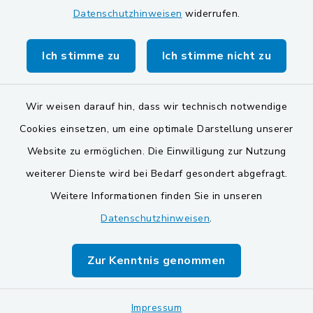
Datenschutzhinweisen
widerrufen.
Gemeinde Stulln
Verwaltungsgemeinschaft Schwarzenfeld
Ich stimme zu
Ich stimme nicht zu
Wir weisen darauf hin, dass wir technisch notwendige
Cookies einsetzen, um eine optimale Darstellung unserer
Website zu ermöglichen. Die Einwilligung zur Nutzung
Kontakt
weiterer Dienste wird bei Bedarf gesondert abgefragt.
Weitere Informationen finden Sie in unseren
Barrierefreiheit
Datenschutzhinweisen
.
Datenschutz
Zur Kenntnis genommen
Impressum
Sitemap
Impressum