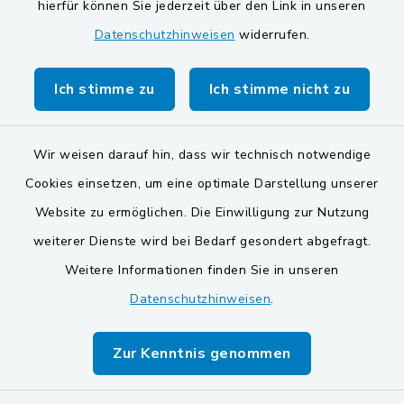
Gemeinde Schwarzach bei Nabburg
hierfür können Sie jederzeit über den Link in unseren
Datenschutzhinweisen
widerrufen.
Gemeinde Stulln
Verwaltungsgemeinschaft Schwarzenfeld
Ich stimme zu
Ich stimme nicht zu
Wir weisen darauf hin, dass wir technisch notwendige
Cookies einsetzen, um eine optimale Darstellung unserer
Website zu ermöglichen. Die Einwilligung zur Nutzung
Kontakt
weiterer Dienste wird bei Bedarf gesondert abgefragt.
Weitere Informationen finden Sie in unseren
Barrierefreiheit
Datenschutzhinweisen
.
Datenschutz
Zur Kenntnis genommen
Impressum