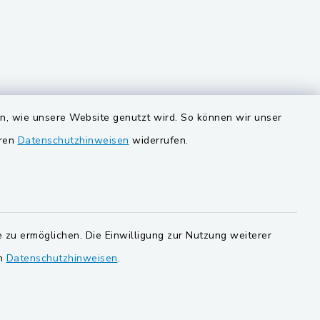
VG und Gemeinden
en, wie unsere Website genutzt wird. So können wir unser
eren
Datenschutzhinweisen
widerrufen.
Gemeinde Schwarzach bei Nabburg
ersorgung
Gemeinde Stulln
Verwaltungsgemeinschaft
Schwarzenfeld
 zu ermöglichen. Die Einwilligung zur Nutzung weiterer
en
Datenschutzhinweisen
.