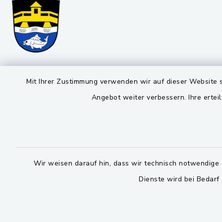
Markt Schwarzenfeld
Öffnun
Mit Ihrer Zustimmung verwenden wir auf dieser Website s
Angebot weiter verbessern. Ihre erteil
Montag bis 
Viktor-Koch-Str. 4
92521 Schwarzenfeld
08:00-12:
09435 309-0
Montag und 
09435 309-227
14:00-16:
Wir weisen darauf hin, dass wir technisch notwendige 
info@schwarzenfeld.de
Dienste wird bei Bedarf
Donnerstag 
14:00-17:
facebook
instagram
whatsapp
youtube