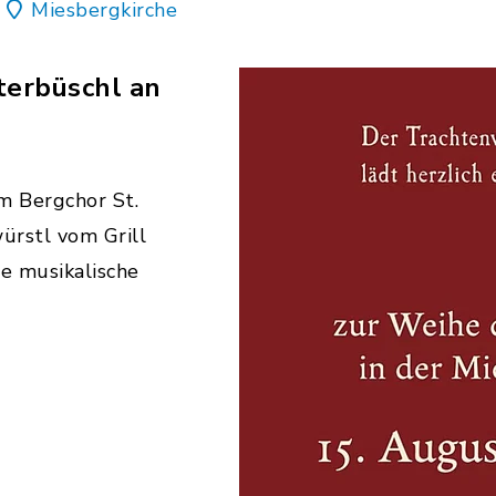
Miesbergkirche
terbüschl an
m Bergchor St.
ürstl vom Grill
ie musikalische