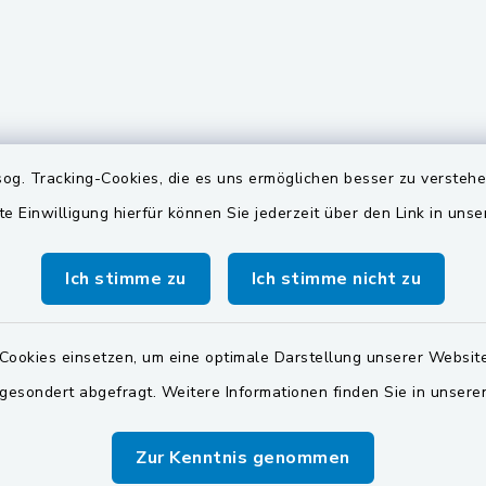
gszeiten
Quicklinks
og. Tracking-Cookies, die es uns ermöglichen besser zu versteh
te Einwilligung hierfür können Sie jederzeit über den Link in uns
Freitag:
Oberpfälzer Seenland
00 Uhr
Zweckverband Wasserv
Ich stimme zu
Ich stimme nicht zu
Pretzabrucker Gruppe
Dienstag zusätzlich:
00 Uhr
Landkreis Schwandorf
Cookies einsetzen, um eine optimale Darstellung unserer Website
BayernPortal
 gesondert abgefragt. Weitere Informationen finden Sie in unser
zusätzlich:
00 Uhr
Zur Kenntnis genommen