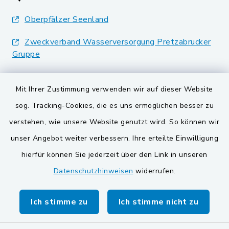
Oberpfälzer Seenland
Zweckverband Wasserversorgung Pretzabrucker
Gruppe
Landkreis Schwandorf
Mit Ihrer Zustimmung verwenden wir auf dieser Website
BayernPortal
sog. Tracking-Cookies, die es uns ermöglichen besser zu
verstehen, wie unsere Website genutzt wird. So können wir
VG und Gemeinden
unser Angebot weiter verbessern. Ihre erteilte Einwilligung
Gemeinde Schwarzach bei Nabburg
hierfür können Sie jederzeit über den Link in unseren
Datenschutzhinweisen
widerrufen.
Gemeinde Stulln
Verwaltungsgemeinschaft Schwarzenfeld
Ich stimme zu
Ich stimme nicht zu