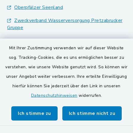
Oberpfälzer Seenland
Zweckverband Wasserversorgung Pretzabrucker
Gruppe
Landkreis Schwandorf
Mit Ihrer Zustimmung verwenden wir auf dieser Website
BayernPortal
sog. Tracking-Cookies, die es uns ermöglichen besser zu
verstehen, wie unsere Website genutzt wird. So können wir
VG und Gemeinden
unser Angebot weiter verbessern. Ihre erteilte Einwilligung
Gemeinde Schwarzach bei Nabburg
hierfür können Sie jederzeit über den Link in unseren
Datenschutzhinweisen
widerrufen.
Gemeinde Stulln
Verwaltungsgemeinschaft Schwarzenfeld
Ich stimme zu
Ich stimme nicht zu