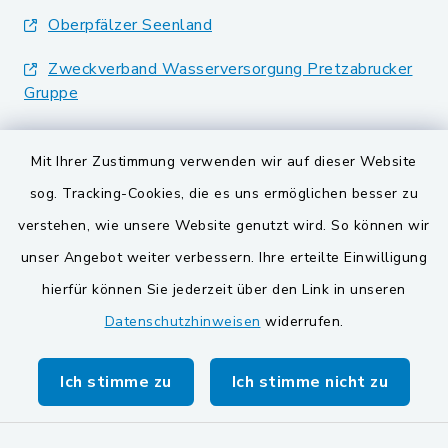
Oberpfälzer Seenland
Zweckverband Wasserversorgung Pretzabrucker
Gruppe
Landkreis Schwandorf
Mit Ihrer Zustimmung verwenden wir auf dieser Website
BayernPortal
sog. Tracking-Cookies, die es uns ermöglichen besser zu
verstehen, wie unsere Website genutzt wird. So können wir
VG und Gemeinden
unser Angebot weiter verbessern. Ihre erteilte Einwilligung
Gemeinde Schwarzach bei Nabburg
hierfür können Sie jederzeit über den Link in unseren
Datenschutzhinweisen
widerrufen.
Gemeinde Stulln
Verwaltungsgemeinschaft Schwarzenfeld
Ich stimme zu
Ich stimme nicht zu