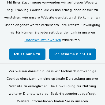
Mit Ihrer Zustimmung verwenden wir auf dieser Website
BayernPortal
sog. Tracking-Cookies, die es uns ermöglichen besser zu
verstehen, wie unsere Website genutzt wird. So können wir
VG und Gemeinden
unser Angebot weiter verbessern. Ihre erteilte Einwilligung
Gemeinde Schwarzach bei Nabburg
hierfür können Sie jederzeit über den Link in unseren
Datenschutzhinweisen
widerrufen.
Gemeinde Stulln
Verwaltungsgemeinschaft Schwarzenfeld
Ich stimme zu
Ich stimme nicht zu
Wir weisen darauf hin, dass wir technisch notwendige
Cookies einsetzen, um eine optimale Darstellung unserer
Website zu ermöglichen. Die Einwilligung zur Nutzung
Kontakt
weiterer Dienste wird bei Bedarf gesondert abgefragt.
Weitere Informationen finden Sie in unseren
Barrierefreiheit