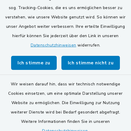
BayernPortal
sog. Tracking-Cookies, die es uns ermöglichen besser zu
verstehen, wie unsere Website genutzt wird. So können wir
VG und Gemeinden
unser Angebot weiter verbessern. Ihre erteilte Einwilligung
Gemeinde Schwarzach bei Nabburg
hierfür können Sie jederzeit über den Link in unseren
Datenschutzhinweisen
widerrufen.
Gemeinde Stulln
Verwaltungsgemeinschaft Schwarzenfeld
Ich stimme zu
Ich stimme nicht zu
Wir weisen darauf hin, dass wir technisch notwendige
Cookies einsetzen, um eine optimale Darstellung unserer
Website zu ermöglichen. Die Einwilligung zur Nutzung
Kontakt
weiterer Dienste wird bei Bedarf gesondert abgefragt.
Weitere Informationen finden Sie in unseren
Barrierefreiheit
Datenschutzhinweisen
.