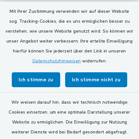
Landkreis Schwandorf
Mit Ihrer Zustimmung verwenden wir auf dieser Website
BayernPortal
sog. Tracking-Cookies, die es uns ermöglichen besser zu
verstehen, wie unsere Website genutzt wird. So können wir
VG und Gemeinden
unser Angebot weiter verbessern. Ihre erteilte Einwilligung
Gemeinde Schwarzach bei Nabburg
hierfür können Sie jederzeit über den Link in unseren
Datenschutzhinweisen
widerrufen.
Gemeinde Stulln
Verwaltungsgemeinschaft Schwarzenfeld
Ich stimme zu
Ich stimme nicht zu
Wir weisen darauf hin, dass wir technisch notwendige
Cookies einsetzen, um eine optimale Darstellung unserer
Website zu ermöglichen. Die Einwilligung zur Nutzung
Kontakt
weiterer Dienste wird bei Bedarf gesondert abgefragt.