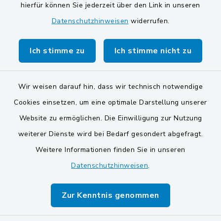
Gemeinde Schwarzach bei Nabburg
hierfür können Sie jederzeit über den Link in unseren
Datenschutzhinweisen
widerrufen.
Gemeinde Stulln
Verwaltungsgemeinschaft Schwarzenfeld
Ich stimme zu
Ich stimme nicht zu
Wir weisen darauf hin, dass wir technisch notwendige
Cookies einsetzen, um eine optimale Darstellung unserer
Website zu ermöglichen. Die Einwilligung zur Nutzung
Kontakt
weiterer Dienste wird bei Bedarf gesondert abgefragt.
Weitere Informationen finden Sie in unseren
Barrierefreiheit
Datenschutzhinweisen
.
Datenschutz
Zur Kenntnis genommen
Impressum