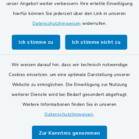
unser Angebot weiter verbessern. Ihre erteilte Einwilligung
Gemeinde Schwarzach bei Nabburg
hierfür können Sie jederzeit über den Link in unseren
Datenschutzhinweisen
widerrufen.
Gemeinde Stulln
Verwaltungsgemeinschaft Schwarzenfeld
Ich stimme zu
Ich stimme nicht zu
Wir weisen darauf hin, dass wir technisch notwendige
Cookies einsetzen, um eine optimale Darstellung unserer
Website zu ermöglichen. Die Einwilligung zur Nutzung
Kontakt
weiterer Dienste wird bei Bedarf gesondert abgefragt.
Weitere Informationen finden Sie in unseren
Barrierefreiheit
Datenschutzhinweisen
.
Datenschutz
Zur Kenntnis genommen
Impressum