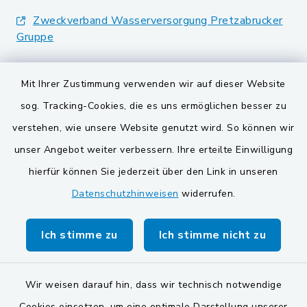
Zweckverband Wasserversorgung Pretzabrucker
Gruppe
Landkreis Schwandorf
Mit Ihrer Zustimmung verwenden wir auf dieser Website
BayernPortal
sog. Tracking-Cookies, die es uns ermöglichen besser zu
verstehen, wie unsere Website genutzt wird. So können wir
VG und Gemeinden
unser Angebot weiter verbessern. Ihre erteilte Einwilligung
Gemeinde Schwarzach bei Nabburg
hierfür können Sie jederzeit über den Link in unseren
Datenschutzhinweisen
widerrufen.
Gemeinde Stulln
Verwaltungsgemeinschaft Schwarzenfeld
Ich stimme zu
Ich stimme nicht zu
Wir weisen darauf hin, dass wir technisch notwendige
Cookies einsetzen, um eine optimale Darstellung unserer