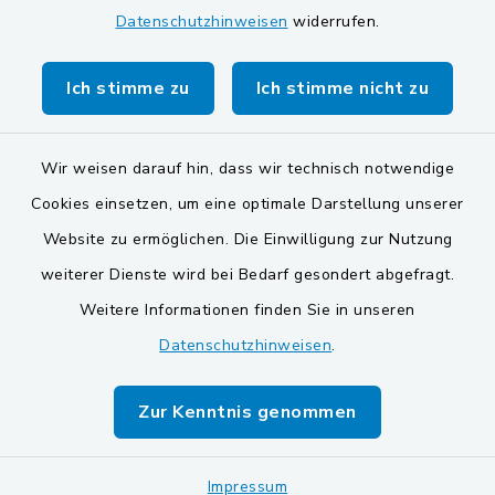
Datenschutzhinweisen
widerrufen.
Gemeinde Stulln
Verwaltungsgemeinschaft Schwarzenfeld
Ich stimme zu
Ich stimme nicht zu
Wir weisen darauf hin, dass wir technisch notwendige
Cookies einsetzen, um eine optimale Darstellung unserer
Website zu ermöglichen. Die Einwilligung zur Nutzung
Kontakt
weiterer Dienste wird bei Bedarf gesondert abgefragt.
Weitere Informationen finden Sie in unseren
Barrierefreiheit
Datenschutzhinweisen
.
Datenschutz
Zur Kenntnis genommen
Impressum
Impressum
Sitemap