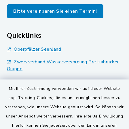
Bitte vereinbaren Sie einen Termin!
Quicklinks
Oberpfälzer Seenland
Zweckverband Wasserversorgung Pretzabrucker
Gruppe
Landkreis Schwandorf
Mit Ihrer Zustimmung verwenden wir auf dieser Website
BayernPortal
sog. Tracking-Cookies, die es uns ermöglichen besser zu
verstehen, wie unsere Website genutzt wird. So können wir
VG und Gemeinden
unser Angebot weiter verbessern. Ihre erteilte Einwilligung
Gemeinde Schwarzach bei Nabburg
hierfür können Sie jederzeit über den Link in unseren