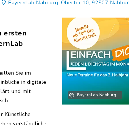
BayernLab Nabburg, Obertor 10, 92507 Nabbu
n ersten
yernLab
alten Sie im
nblicke in digitale
lärt und mit
BayernLab Nabburg
sch.
r Künstliche
stehen verständliche