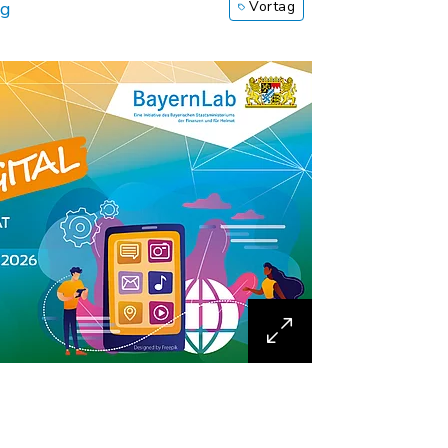
rg
Vortag