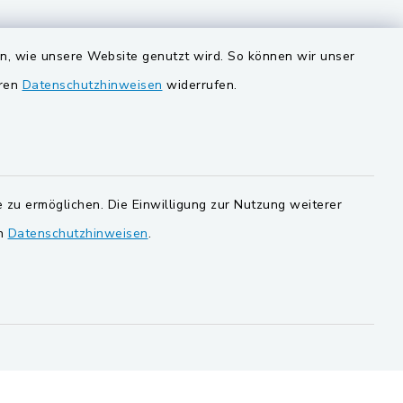
VG und Gemeinden
en, wie unsere Website genutzt wird. So können wir unser
eren
Datenschutzhinweisen
widerrufen.
Gemeinde Schwarzach bei Nabburg
ersorgung
Gemeinde Stulln
Verwaltungsgemeinschaft
Schwarzenfeld
 zu ermöglichen. Die Einwilligung zur Nutzung weiterer
en
Datenschutzhinweisen
.