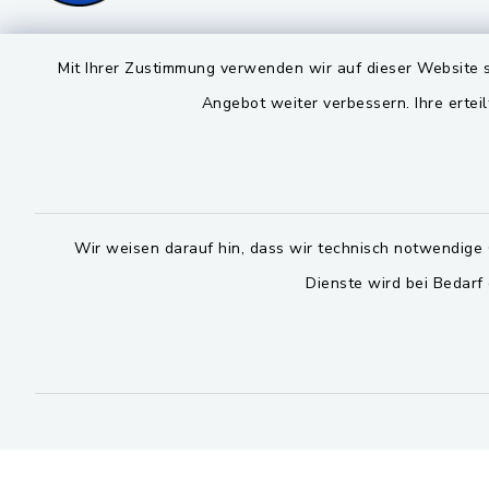
Markt Schwarzenfeld
Öffnun
Mit Ihrer Zustimmung verwenden wir auf dieser Website s
Angebot weiter verbessern. Ihre erteil
Montag bis 
Viktor-Koch-Str. 4
92521 Schwarzenfeld
08:00-12:
09435 309-0
Montag und 
09435 309-227
14:00-16:
Wir weisen darauf hin, dass wir technisch notwendige 
info@schwarzenfeld.de
Dienste wird bei Bedarf
Donnerstag 
14:00-17:
facebook
instagram
whatsapp
youtube
Bitte 