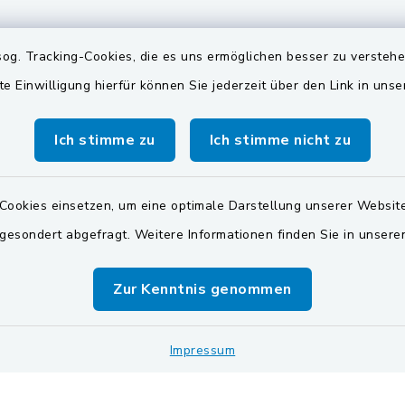
gszeiten
Quicklinks
og. Tracking-Cookies, die es uns ermöglichen besser zu versteh
te Einwilligung hierfür können Sie jederzeit über den Link in uns
Freitag:
Oberpfälzer Seenland
00 Uhr
Zweckverband Wasserv
Ich stimme zu
Ich stimme nicht zu
Pretzabrucker Gruppe
Dienstag zusätzlich:
00 Uhr
Landkreis Schwandorf
Cookies einsetzen, um eine optimale Darstellung unserer Website
 gesondert abgefragt. Weitere Informationen finden Sie in unser
BayernPortal
zusätzlich:
00 Uhr
Zur Kenntnis genommen
vereinbaren Sie einen
Termin!
Impressum