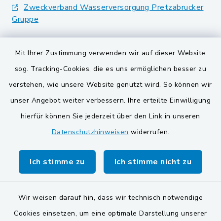
Zweckverband Wasserversorgung Pretzabrucker
Gruppe
Landkreis Schwandorf
Mit Ihrer Zustimmung verwenden wir auf dieser Website
BayernPortal
sog. Tracking-Cookies, die es uns ermöglichen besser zu
verstehen, wie unsere Website genutzt wird. So können wir
VG und Gemeinden
unser Angebot weiter verbessern. Ihre erteilte Einwilligung
Gemeinde Schwarzach bei Nabburg
hierfür können Sie jederzeit über den Link in unseren
Datenschutzhinweisen
widerrufen.
Gemeinde Stulln
Verwaltungsgemeinschaft Schwarzenfeld
Ich stimme zu
Ich stimme nicht zu
Wir weisen darauf hin, dass wir technisch notwendige
Cookies einsetzen, um eine optimale Darstellung unserer