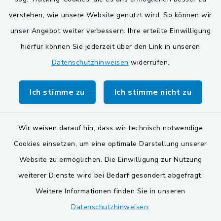
verstehen, wie unsere Website genutzt wird. So können wir
VG und Gemeinden
unser Angebot weiter verbessern. Ihre erteilte Einwilligung
Gemeinde Schwarzach bei Nabburg
hierfür können Sie jederzeit über den Link in unseren
Datenschutzhinweisen
widerrufen.
Gemeinde Stulln
Verwaltungsgemeinschaft Schwarzenfeld
Ich stimme zu
Ich stimme nicht zu
Wir weisen darauf hin, dass wir technisch notwendige
Cookies einsetzen, um eine optimale Darstellung unserer
Website zu ermöglichen. Die Einwilligung zur Nutzung
Kontakt
weiterer Dienste wird bei Bedarf gesondert abgefragt.
Weitere Informationen finden Sie in unseren
Barrierefreiheit
Datenschutzhinweisen
.
Datenschutz