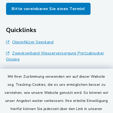
Bitte vereinbaren Sie einen Termin!
Quicklinks
Oberpfälzer Seenland
Zweckverband Wasserversorgung Pretzabrucker
Gruppe
Landkreis Schwandorf
Mit Ihrer Zustimmung verwenden wir auf dieser Website
BayernPortal
sog. Tracking-Cookies, die es uns ermöglichen besser zu
verstehen, wie unsere Website genutzt wird. So können wir
VG und Gemeinden
unser Angebot weiter verbessern. Ihre erteilte Einwilligung
Gemeinde Schwarzach bei Nabburg
hierfür können Sie jederzeit über den Link in unseren