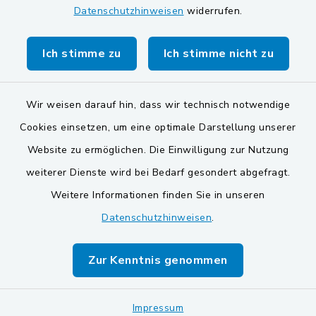
Datenschutzhinweisen
widerrufen.
Gemeinde Stulln
Verwaltungsgemeinschaft Schwarzenfeld
Ich stimme zu
Ich stimme nicht zu
Wir weisen darauf hin, dass wir technisch notwendige
Cookies einsetzen, um eine optimale Darstellung unserer
Website zu ermöglichen. Die Einwilligung zur Nutzung
Kontakt
weiterer Dienste wird bei Bedarf gesondert abgefragt.
Weitere Informationen finden Sie in unseren
Barrierefreiheit
Datenschutzhinweisen
.
Datenschutz
Zur Kenntnis genommen
Impressum
Impressum
Sitemap