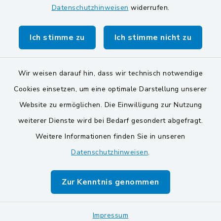
Datenschutzhinweisen
widerrufen.
Gemeinde Stulln
Verwaltungsgemeinschaft Schwarzenfeld
Ich stimme zu
Ich stimme nicht zu
Wir weisen darauf hin, dass wir technisch notwendige
Cookies einsetzen, um eine optimale Darstellung unserer
Website zu ermöglichen. Die Einwilligung zur Nutzung
Kontakt
weiterer Dienste wird bei Bedarf gesondert abgefragt.
Weitere Informationen finden Sie in unseren
Barrierefreiheit
Datenschutzhinweisen
.
Datenschutz
Zur Kenntnis genommen
Impressum
Impressum
Sitemap