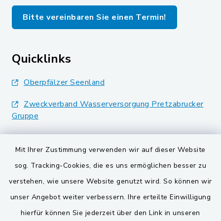
Bitte vereinbaren Sie einen Termin!
Quicklinks
Oberpfälzer Seenland
Zweckverband Wasserversorgung Pretzabrucker
Gruppe
Landkreis Schwandorf
Mit Ihrer Zustimmung verwenden wir auf dieser Website
BayernPortal
sog. Tracking-Cookies, die es uns ermöglichen besser zu
verstehen, wie unsere Website genutzt wird. So können wir
VG und Gemeinden
unser Angebot weiter verbessern. Ihre erteilte Einwilligung
Gemeinde Schwarzach bei Nabburg
hierfür können Sie jederzeit über den Link in unseren