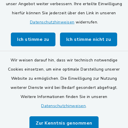
unser Angebot weiter verbessern. Ihre erteilte Einwilligung
Gemeinde Schwarzach bei Nabburg
hierfür können Sie jederzeit über den Link in unseren
Datenschutzhinweisen
widerrufen.
Gemeinde Stulln
Verwaltungsgemeinschaft Schwarzenfeld
Ich stimme zu
Ich stimme nicht zu
Wir weisen darauf hin, dass wir technisch notwendige
Cookies einsetzen, um eine optimale Darstellung unserer
Website zu ermöglichen. Die Einwilligung zur Nutzung
Kontakt
weiterer Dienste wird bei Bedarf gesondert abgefragt.
Weitere Informationen finden Sie in unseren
Barrierefreiheit
Datenschutzhinweisen
.
Datenschutz
Zur Kenntnis genommen